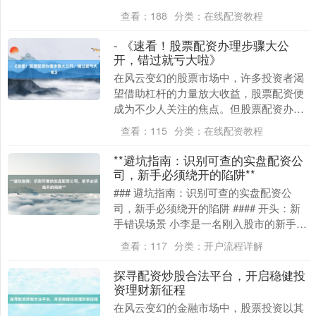
痒的。但他的积蓄只有20万，想参与一些
查看：
188
分类：
在线配资教程
热门股票又觉得....
- 《速看！股票配资办理步骤大公
开，错过就亏大啦》
在风云变幻的股票市场中，许多投资者渴
望借助杠杆的力量放大收益，股票配资便
成为不少人关注的焦点。但股票配资办理
流程复杂，稍有不慎就可能陷入风险。今
查看：
115
分类：
在线配资教程
天，就为大家详细....
**避坑指南：识别可查的实盘配资公
司，新手必须绕开的陷阱**
### 避坑指南：识别可查的实盘配资公
司，新手必须绕开的陷阱 #### 开头：新
手错误场景 小李是一名刚入股市的新手，
在看到某论坛上“配资炒股，月入百万”的
查看：
117
分类：
开户流程详解
广告....
探寻配资炒股合法平台，开启稳健投
资理财新征程
在风云变幻的金融市场中，股票投资以其