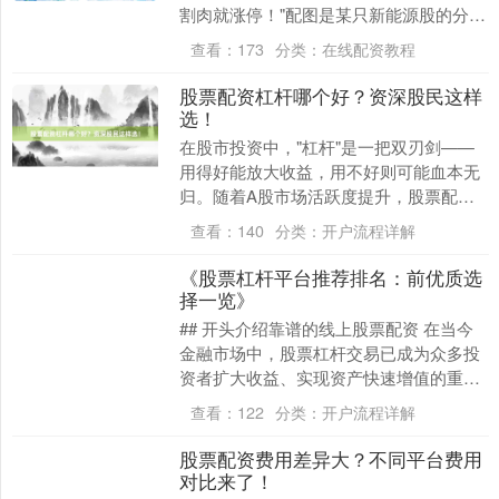
割肉就涨停！"配图是某只新能源股的分时
图，箭头精准指向他卖出后的直线拉升。
查看：
173
分类：
在线配资教程
这种"一卖就....
股票配资杠杆哪个好？资深股民这样
选！
深证成指
14110.12
-34.08
-0.24%
在股市投资中，"杠杆"是一把双刃剑——
用得好能放大收益，用不好则可能血本无
归。随着A股市场活跃度提升，股票配资
成为许多投资者关注的焦点。但面对市场
查看：
140
分类：
开户流程详解
上琳琅满目的配....
《股票杠杆平台推荐排名：前优质选
择一览》
## 开头介绍靠谱的线上股票配资 在当今
金融市场中，股票杠杆交易已成为众多投
沪深300
4651.31
-6.85
-0.15%
资者扩大收益、实现资产快速增值的重要
工具。通过杠杆交易，投资者可以以较少
查看：
122
分类：
开户流程详解
的自有资金控....
股票配资费用差异大？不同平台费用
对比来了！