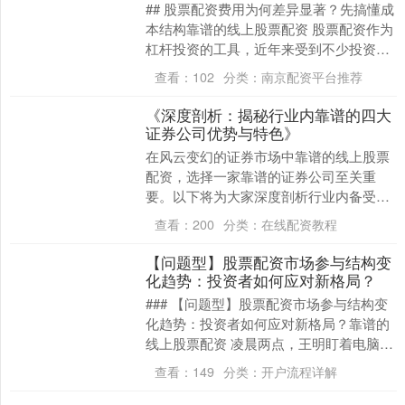
## 股票配资费用为何差异显著？先搞懂成
本结构靠谱的线上股票配资 股票配资作为
杠杆投资的工具，近年来受到不少投资者
的关注。但许多人在选择平台时发现：同
北证50
1122.88
+3.42
+0.30%
查看：
102
分类：
南京配资平台推荐
样是10倍....
《深度剖析：揭秘行业内靠谱的四大
证券公司优势与特色》
在风云变幻的证券市场中靠谱的线上股票
配资，选择一家靠谱的证券公司至关重
要。以下将为大家深度剖析行业内备受认
可的四大证券公司，揭示它们的独特优势
查看：
200
分类：
在线配资教程
与鲜明特色。 --....
创业板指
3515.56
-19.58
-0.55%
【问题型】股票配资市场参与结构变
化趋势：投资者如何应对新格局？
### 【问题型】股票配资市场参与结构变
化趋势：投资者如何应对新格局？靠谱的
线上股票配资 凌晨两点，王明盯着电脑屏
幕上的股票账户，手指在鼠标上反复摩
查看：
149
分类：
开户流程详解
挲。他刚收到....