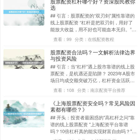
股票配资杠杆哪个好？资深股民教你
选
## 引言：股票配资的“双刃剑”属性靠谱的
线上股票配资 “杠杆是把双刃剑，用好了
能放大收益，用不好也可能血本无归。”这
是老股民张叔常挂在嘴边的话。作为在股
查看：
99
分类：
在线配资教程
市摸爬....
股票配资合法吗？一文解析法律边界
与投资风险
## 引言：当“杠杆”遇上股市靠谱的线上股
票配资，是机遇还是陷阱？ 2023年A股市
场日均成交额突破万亿，杠杆资金活跃度
显著提升。与此同时，社交平台上“10倍
查看：
108
分类：
南京配资平台推荐
杠....
《上海股票配资安全吗？常见风险因
素都有哪些？》
## 开头：投资者最困惑的"高杠杆之问"靠
谱的线上股票配资 "上海配资平台靠谱
吗？10倍杠杆真的能实现财富自由吗？"这
是上海股民王先生在某投资论坛的提问，