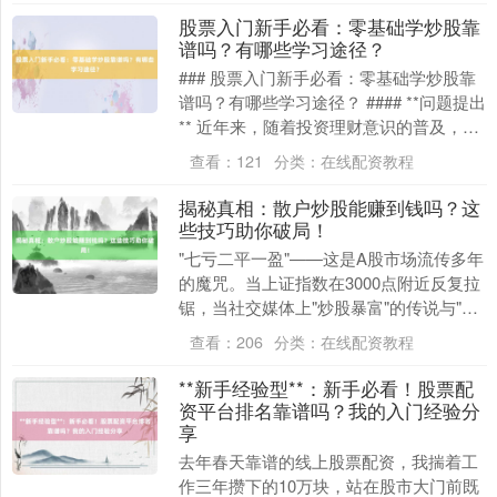
股票入门新手必看：零基础学炒股靠
谱吗？有哪些学习途径？
### 股票入门新手必看：零基础学炒股靠
谱吗？有哪些学习途径？ #### **问题提出
** 近年来，随着投资理财意识的普及，股
票市场吸引了大量新手入场。然而，面....
查看：
121
分类：
在线配资教程
揭秘真相：散户炒股能赚到钱吗？这
些技巧助你破局！
"七亏二平一盈"——这是A股市场流传多年
的魔咒。当上证指数在3000点附近反复拉
锯，当社交媒体上"炒股暴富"的传说与"割
肉离场"的哀叹交织靠谱的线上股票配资，
查看：
206
分类：
在线配资教程
散....
**新手经验型**：新手必看！股票配
资平台排名靠谱吗？我的入门经验分
享
去年春天靠谱的线上股票配资，我揣着工
作三年攒下的10万块，站在股市大门前既