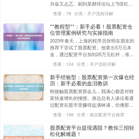
兴奋又忐忑。刷到某财经论坛上"5倍杠杆
月入10万"的帖子时，心跳突然加速——原
查看：
78
分类：
开户流程详解
来炒股还....
**教程型**：新手必看！股票配资仓
位管理案例研究与实操指南
2023年春天，上海的程序员张明在朋友的
推荐下尝试了股票配资。他拿出5万元本
金，通过配资平台加到25万元杠杆，准备
大干一场。然而，三个月后，他的账户不
查看：
124
分类：
开户流程详解
仅没赚到钱....
新手经验型：股票配资第一次爆仓经
历：新手必看的血泪教训
刚接触股票配资那会儿，我满心都是对财
富快速增长的憧憬。身边总有人谈论着通
过配资在股市里赚得盆满钵满，仿佛那是
一条通往财富自由的捷径。我怀揣着兴奋
查看：
198
分类：
南京配资平台推荐
与期待，一头扎进....
股票配资平台提现遇阻？教你三招轻
松化解难题！