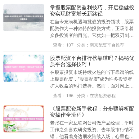
掌握股票配资盈利技巧，开启稳健投
资实现财富增长新路径
在当今充满机遇与挑战的投资领域，股票
配资作为一种独特的投资方式，正吸引着
众多投资者的目光。它犹如一把双刃剑，
运用得当，能开启稳健投资、实现财富增
查看：
107
分类：
南京配资平台推荐
长的新路径；反之....
股票配资平台排行榜靠谱吗？揭秘优
质平台选择技巧！
在股票投资市场持续火热的当下靠谱的线
上股票配资，"股票配资"成为许多投资者
扩大收益的热门选择。然而，面对网上铺
天盖地的"十大配资平台排行榜""最安全配
查看：
196
分类：
在线配资教程
资平台推荐....
《股票配资新手教程：分步骤解析配
资操作全流程》
老张在一家互联网公司做产品经理，平时
工作之余喜欢研究投资。去年股市行情不
错，他看着身边朋友陆续入场，心里也痒