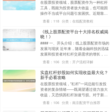
在股票投资领域，股票配资作为一种杠杆
工具，既能为投资者放大收益，也可能因
操作不当或平台问题引发困扰。近期靠谱
的线上股票配资，不少投资者反映在股票
查看：
118
分类：
在线配资教程
配资平台提现时遇....
《线上股票配资平台十大排名权威揭
晓！》
#### 一、开头介绍：线上股票配资市场的
发展与现状 近年来，随着金融科技的迅猛
发展和投资者对杠杆交易需求的增长，线
上股票配资行业迅速崛起。线上股票配资
查看：
106
分类：
开户流程详解
平台通过....
实盘杠杆炒股如何实现收益最大化？
新手必看攻略
在股票投资领域，"杠杆"一词总能引发投
资者的复杂情绪——既渴望通过借力放大
收益，又恐惧因杠杆加速亏损。对于新手
而言，实盘杠杆炒股更像一把双刃剑：用
查看：
106
分类：
南京配资平台推荐
好了能快速积累....