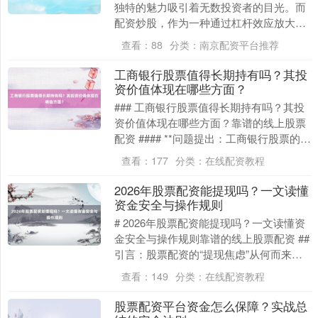
独特的魅力吸引着无数投资者的目光。而
配资炒股，作为一种通过杠杆效应放大投
资收益的方式，更是让许多投资者跃跃欲
查看：
88
分类：
南京配资平台推荐
试。然而，配资炒....
工商银行股票值得长期持有吗？其投
资价值体现在哪些方面？
### 工商银行股票值得长期持有吗？其投
资价值体现在哪些方面？靠谱的线上股票
配资 #### **问题提出：工商银行股票的长
期持有价值争议** 作为中国资产规模最....
查看：
177
分类：
在线配资教程
2026年股票配资能提现吗？一文读懂
资金安全与操作规则
# 2026年股票配资能提现吗？一文读懂资
金安全与操作规则靠谱的线上股票配资 ##
引言：股票配资的“提现焦虑”从何而来？
2024年至今，A股市场日均成交额突....
查看：
149
分类：
在线配资教程
股票配资平台资金怎么保障？实战总