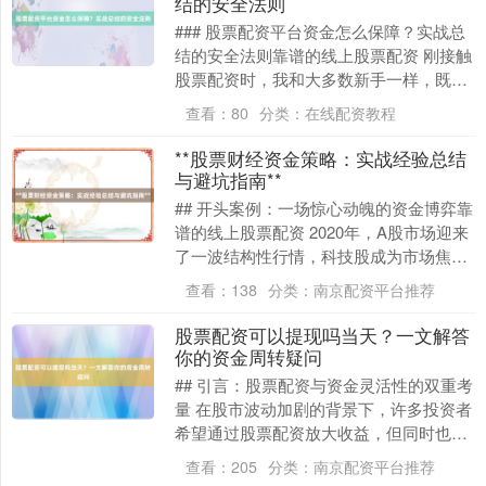
结的安全法则
### 股票配资平台资金怎么保障？实战总
结的安全法则靠谱的线上股票配资 刚接触
股票配资时，我和大多数新手一样，既
被“杠杆撬动收益”的诱惑吸引，又对“资金
查看：
80
分类：
在线配资教程
安全”提....
**股票财经资金策略：实战经验总结
与避坑指南**
## 开头案例：一场惊心动魄的资金博弈靠
谱的线上股票配资 2020年，A股市场迎来
了一波结构性行情，科技股成为市场焦
点。小李是一位入市两年的投资者，年初
查看：
138
分类：
南京配资平台推荐
看到某科....
股票配资可以提现吗当天？一文解答
你的资金周转疑问
## 引言：股票配资与资金灵活性的双重考
量 在股市波动加剧的背景下，许多投资者
希望通过股票配资放大收益，但同时也面
临一个关键问题：**配资资金能否当天提
查看：
205
分类：
南京配资平台推荐
现？**....