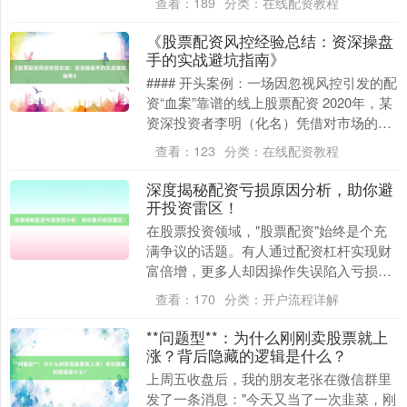
查看：
189
分类：
在线配资教程
也是当....
《股票配资风控经验总结：资深操盘
手的实战避坑指南》
#### 开头案例：一场因忽视风控引发的配
资“血案”靠谱的线上股票配资 2020年，某
资深投资者李明（化名）凭借对市场的精
准判断，在牛市中通过股票配资将100
查看：
123
分类：
在线配资教程
万....
深度揭秘配资亏损原因分析，助你避
开投资雷区！
在股票投资领域，"股票配资"始终是个充
满争议的话题。有人通过配资杠杆实现财
富倍增，更多人却因操作失误陷入亏损泥
潭。据中国证券业协会2023年最新数据显
查看：
170
分类：
开户流程详解
示，参与股....
上证综指
3900.35
+21.92
+0.57%
**问题型**：为什么刚刚卖股票就上
涨？背后隐藏的逻辑是什么？
上周五收盘后，我的朋友老张在微信群里
发了一条消息："今天又当了一次韭菜，刚