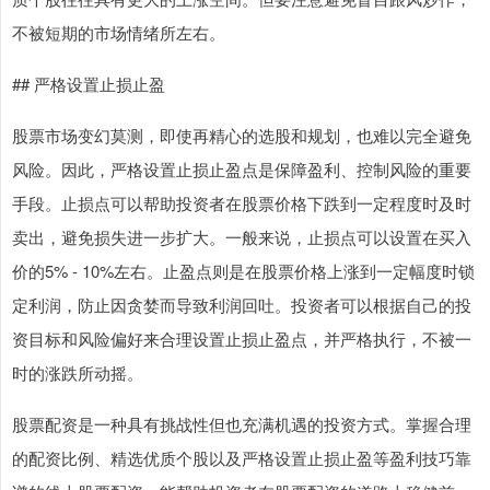
不被短期的市场情绪所左右。
## 严格设置止损止盈
股票市场变幻莫测，即使再精心的选股和规划，也难以完全避免
风险。因此，严格设置止损止盈点是保障盈利、控制风险的重要
手段。止损点可以帮助投资者在股票价格下跌到一定程度时及时
卖出，避免损失进一步扩大。一般来说，止损点可以设置在买入
上证综指
3940.04
+39.68
+1.02%
价的5% - 10%左右。止盈点则是在股票价格上涨到一定幅度时锁
定利润，防止因贪婪而导致利润回吐。投资者可以根据自己的投
资目标和风险偏好来合理设置止损止盈点，并严格执行，不被一
时的涨跌所动摇。
股票配资是一种具有挑战性但也充满机遇的投资方式。掌握合理
的配资比例、精选优质个股以及严格设置止损止盈等盈利技巧靠
深证成指
14311.01
+200.89
+1.42%