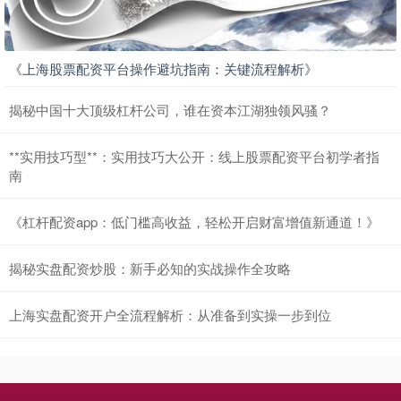
创业板指
3563.12
+47.56
+1.35%
《上海股票配资平台操作避坑指南：关键流程解析》
揭秘中国十大顶级杠杆公司，谁在资本江湖独领风骚？
**实用技巧型**：实用技巧大公开：线上股票配资平台初学者指
南
基金指数
7242.10
+12.30
+0.17%
《杠杆配资app：低门槛高收益，轻松开启财富增值新通道！》
揭秘实盘配资炒股：新手必知的实战操作全攻略
上海实盘配资开户全流程解析：从准备到实操一步到位
国债指数
229.69
+0.10
+0.04%