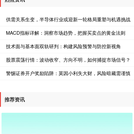
供需关系生变，半导体行业或迎新一轮格局重塑与机遇挑战
深证成指
14110.12
-34.08
-0.24%
MACD指标详解：洞察市场趋势，把握买卖点的黄金法则
技术面与基本面双轨研判：构建风险预警与防控新视角
股票震荡行情：波动收窄、方向不明，如何捕捉市场信号？
警惕证券开户奖励陷阱：莫因小利失大财，风险暗藏需谨慎
沪深300
4651.31
-6.85
-0.15%
推荐资讯