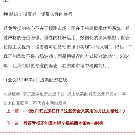
上证综指
3900.35
+21.92
+0.57%
## 结语：投资是一场反人性的修行
避免亏损的核心不在于预测市场，而在于构建概率优势系统。通
过严格的仓位管理、理性的杠杆运用、数据化的决策模型，配合
长期主义视角，投资者可在波动市场中实现"小亏大赚"。记住：**
真正的风险不是市场波动，而是用错误的方式应对波动**。2024
年，让我们以更专业的姿态，在资本市场中稳健前行。
深证成指
14110.12
-34.08
-0.24%
（全文约1450字）股票配资在线
元鼎证券_南京股票配资炒股平台_线上股票配资怎么开户提示：本
文来自互联网，不代表本网站观点。
上一篇：
- 《散户怎么加杠杆？这些安全又实用的方法别错过！》
下一篇：
股票亏损还能回本吗？揭秘回本策略与时机
沪深300
4651.31
-6.85
-0.15%