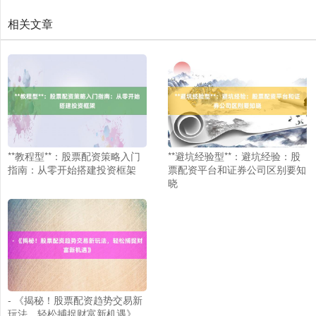
相关文章
北证50
1122.88
+3.42
+0.30%
**教程型**：股票配资策略入门
**避坑经验型**：避坑经验：股
指南：从零开始搭建投资框架
票配资平台和证券公司区别要知
晓
创业板指
3515.56
-19.58
-0.55%
- 《揭秘！股票配资趋势交易新
玩法，轻松捕捉财富新机遇》