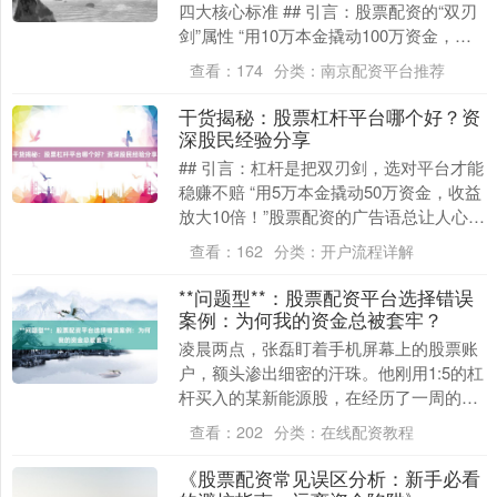
四大核心标准 ## 引言：股票配资的“双刃
剑”属性 “用10万本金撬动100万资金，收
益放大10倍！”——这类宣传语在股票....
查看：
174
分类：
南京配资平台推荐
干货揭秘：股票杠杆平台哪个好？资
深股民经验分享
## 引言：杠杆是把双刃剑，选对平台才能
稳赚不赔 “用5万本金撬动50万资金，收益
放大10倍！”股票配资的广告语总让人心
动，但背后隐藏的风险却让无数股民血本
查看：
162
分类：
开户流程详解
无归....
**问题型**：股票配资平台选择错误
案例：为何我的资金总被套牢？
凌晨两点，张磊盯着手机屏幕上的股票账
户，额头渗出细密的汗珠。他刚用1:5的杠
杆买入的某新能源股，在经历了一周的震
荡后突然跳水，直接跌破平仓线。平台客
查看：
202
分类：
在线配资教程
服的提示音刺....
《股票配资常见误区分析：新手必看