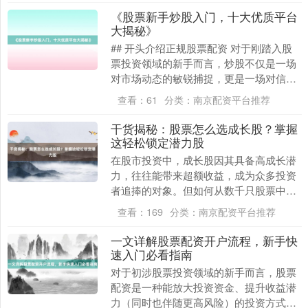
《股票新手炒股入门，十大优质平台
大揭秘》
## 开头介绍正规股票配资 对于刚踏入股
票投资领域的新手而言，炒股不仅是一场
对市场动态的敏锐捕捉，更是一场对信息
获取与交易工具依赖的考验。在数字化浪
查看：
61
分类：
南京配资平台推荐
潮席卷的当下....
干货揭秘：股票怎么选成长股？掌握
这轻松锁定潜力股
在股市投资中，成长股因其具备高成长潜
力，往往能带来超额收益，成为众多投资
者追捧的对象。但如何从数千只股票中精
准挑选出真正的成长股正规股票配资，却
查看：
169
分类：
南京配资平台推荐
是一门需要深入研....
一文详解股票配资开户流程，新手快
速入门必看指南
对于初涉股票投资领域的新手而言，股票
配资是一种能放大投资资金、提升收益潜
力（同时也伴随更高风险）的投资方式。