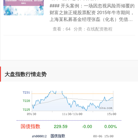
#### 开头案例：一场因忽视风险而倾覆的
创业板指
3515.56
-19.58
-0.55%
财富之旅正规股票配资 2015年牛市期间，
上海某私募基金经理张磊（化名）凭借杠
杆策略在三个月内将5000万资金翻倍至
查看：
64
分类：
在线配资教程
1....
大盘指数行情走势
基金指数
7229.80
-1.63
-0.02%