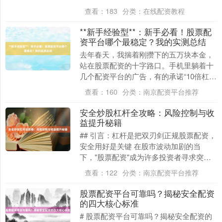
资者的关注焦点？ 股票配资，即投资者通
查看：
183
分类：
在线配资教程
过....
**新手经验型**：新手必看！股票配
资平台哪个最稳定？我的实测总结
去年春天，我揣着刚攒下的五万块本金，
站在股票配资的十字路口。手机里躺着十
几个配资平台的广告，有的承诺“10倍杠
杆，日结收益”，有的标榜“零门槛、秒到
查看：
160
分类：
南京配资平台推荐
账”。我像走....
安全炒股杠杆全攻略：风险控制与收
益提升秘籍
## 引言：杠杆是把双刃剑正规股票配资，
安全用好是关键 在股市波动加剧的当
下，"股票配资"成为许多投资者寻求突破
的热门选择。通过杠杆放大本金，既能抓
查看：
122
分类：
南京配资平台推荐
住转瞬即逝的....
股票配资平台可靠吗？揭秘安全配资
的四大核心标准
# 股票配资平台可靠吗？揭秘安全配资的