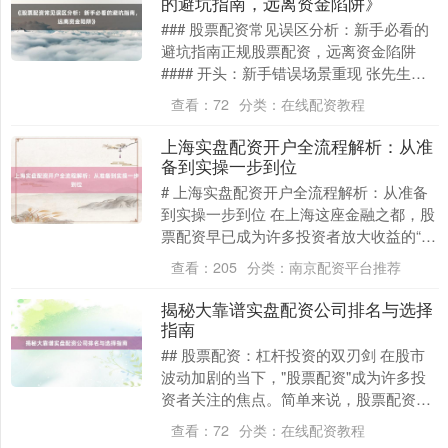
的避坑指南，远离资金陷阱》
### 股票配资常见误区分析：新手必看的
避坑指南正规股票配资，远离资金陷阱
#### 开头：新手错误场景重现 张先生是
一位刚接触股票配资的新手投资者。在听
查看：
72
分类：
在线配资教程
闻某配....
上海实盘配资开户全流程解析：从准
备到实操一步到位
# 上海实盘配资开户全流程解析：从准备
到实操一步到位 在上海这座金融之都，股
票配资早已成为许多投资者放大收益的“秘
密武器”。但面对复杂的开户流程、风险控
查看：
205
分类：
南京配资平台推荐
制以及合....
揭秘大靠谱实盘配资公司排名与选择
指南
## 股票配资：杠杆投资的双刃剑 在股市
波动加剧的当下，"股票配资"成为许多投
资者关注的焦点。简单来说，股票配资是
指投资者通过配资公司获得额外资金进行
查看：
72
分类：
在线配资教程
股票交易，....