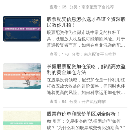
了解股票配资开户流程，是开启这一投资
查看：
65
分类：
南京配资平台推荐
之旅的关键第一步....
股票配资信息怎么选才靠谱？资深股
民教你几招！
上证综指
3900.35
+21.92
+0.57%
股票配资作为金融市场中常见的杠杆工
具，既能放大收益也可能加剧风险。对于
普通投资者而言，如何在鱼龙混杂的配资
信息中筛选出安全可靠的平台，成为决定
查看：
176
分类：
南京配资平台推荐
投资成败的关键。本....
掌握股票配资加仓策略，解锁高效盈
利的黄金加仓方法
在股票投资领域，配资加仓是一种利用杠
杆效应放大收益的进阶策略，但同时也伴
深证成指
14110.12
-34.08
-0.24%
随着更高的风险。如何科学运用加仓技
巧，在控制风险的前提下实现收益最大
查看：
84
分类：
开户流程详解
化，是每位投资者追求....
股票市价单和限价单区别全解析！
## 引言：交易指令的"选择困难症"如何
破？ "为什么我的股票成交价比预期高？"