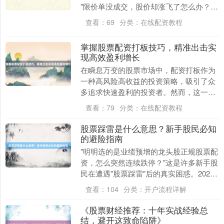
"限价单没成交，股价却涨飞了怎么办？"
在股票配资交易中，类似的问题困扰着无
查看：
69
分类：
在线配资教程
数....
沪深300
4651.31
-6.85
-0.15%
掌握股票配资打板技巧，精准出击实
现高效盈利增长
在瞬息万变的股票市场中，配资打板作为
一种高风险高收益的投资策略，吸引了众
多追求快速盈利的投资者。然而，这一策
略并非盲目跟风或仅凭运气就能成功，它
查看：
79
分类：
在线配资教程
需要投资者具备深....
股票踩雷是什么意思？新手股民必知
的避险指南
北证50
1122.88
+3.42
+0.30%
"明明选的是业绩预增的龙头股正规股票配
资，怎么突然连续跌停？"这是许多新手股
民在遭遇"股票踩雷"后的真实困惑。2023
年A股市场数据显示，全年共有237家上市
查看：
104
分类：
开户流程详解
公....
《股票财经推荐：十年实战经验总
结，避开这致命陷阱》