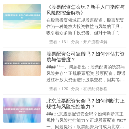
《股票配资怎么玩？新手入门指南与
风险防控全解析》
在股票投资领域正规股票配资，股票配资
作为一种能放大投资收益与风险的工具，
吸引着众多新手投资者。但对于新手而
言，了解其玩法与风险防控至关重要。 ---
查看：
161
分类：
开户流程详解
## 新手....
股票配资公司靠谱吗？如何评估其资
质与信誉度？
#### **一、问题提出：股票配资的诱惑与
风险并存** 正规股票配资 股票配资，即通
过杠杆放大资金进行股票交易，因其“以小
博大”的特性吸引了许多投资者。然而，....
查看：
120
分类：
在线配资教程
北京股票配资安全吗？如何判断其正
规性与风险把控能力？
### 北京股票配资安全吗？如何判断其正
规性与风险把控能力？正规股票配资 ####
一、问题提出：股票配资为何成为北京投