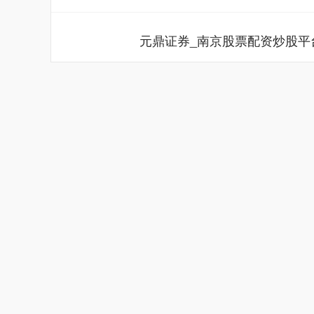
元鼎证券_南京股票配资炒股平