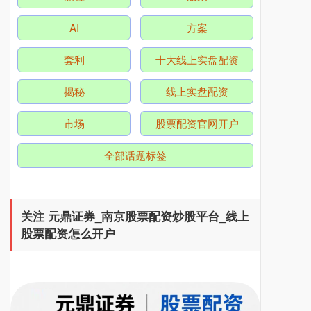
AI
方案
套利
十大线上实盘配资
揭秘
线上实盘配资
市场
股票配资官网开户
全部话题标签
关注 元鼎证券_南京股票配资炒股平台_线上
股票配资怎么开户