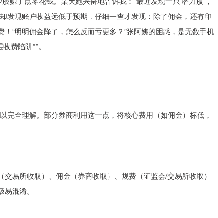
炒股赚了点零花钱。某天她兴奋地告诉我：“最近发现一只‘潜力股’，
她却发现账户收益远低于预期，仔细一查才发现：除了佣金，还有印
费！“明明佣金降了，怎么反而亏更多？”张阿姨的困惑，是无数手机
收费陷阱**。
者难以完全理解。部分券商利用这一点，将核心费用（如佣金）标低，
（交易所收取）、佣金（券商收取）、规费（证监会/交易所收取）
极易混淆。