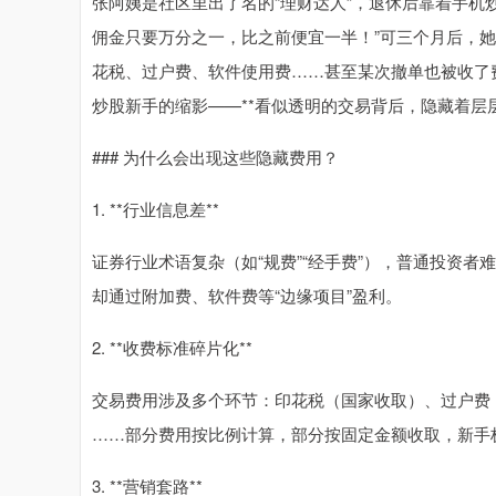
张阿姨是社区里出了名的“理财达人”，退休后靠着手机
佣金只要万分之一，比之前便宜一半！”可三个月后，
花税、过户费、软件使用费……甚至某次撤单也被收了
炒股新手的缩影——**看似透明的交易背后，隐藏着层层
### 为什么会出现这些隐藏费用？
1. **行业信息差**
证券行业术语复杂（如“规费”“经手费”），普通投资
却通过附加费、软件费等“边缘项目”盈利。
2. **收费标准碎片化**
交易费用涉及多个环节：印花税（国家收取）、过户费
……部分费用按比例计算，部分按固定金额收取，新手
3. **营销套路**