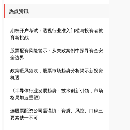
热点资讯
期权开户考试：透视行业准入门槛与投资者教
深证成指
14311.01
+200.89
+1.42%
育新挑战
股票配资风险警示：从失败案例中探寻资金安
全边界
政策暖风频吹，股票市场趋势分析揭示新投资
机遇
《半导体行业发展趋势：技术创新引领，市场
沪深300
4694.44
+43.13
+0.93%
格局加速重塑》
选股票配资公司需谨慎：资质、风控、口碑三
要素缺一不可