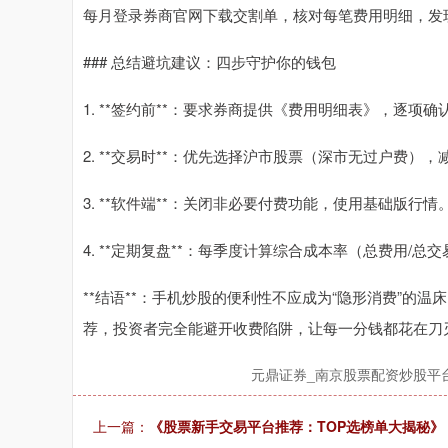
每月登录券商官网下载交割单，核对每笔费用明细，发
### 总结避坑建议：四步守护你的钱包
1. **签约前**：要求券商提供《费用明细表》，逐项
2. **交易时**：优先选择沪市股票（深市无过户费）
3. **软件端**：关闭非必要付费功能，使用基础版行情
4. **定期复盘**：每季度计算综合成本率（总费用/
**结语**：手机炒股的便利性不应成为“隐形消费”的
荐，投资者完全能避开收费陷阱，让每一分钱都花在刀刃
元鼎证券_南京股票配资炒股平
上一篇：
《股票新手交易平台推荐：TOP选榜单大揭秘》