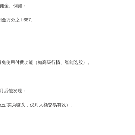
净佣金。例如：
金万分之1.687。
避免使用付费功能（如高级行情、智能选股）。
个月后他发现：
（“免五”实为噱头，仅对大额交易有效）。
。