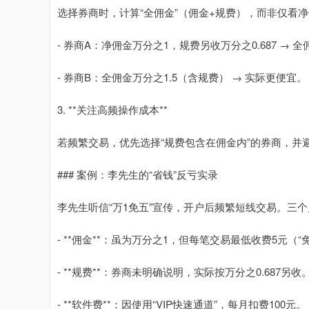
选择券商时，计算“全佣金”（佣金+规费），而非仅看
- 券商A：净佣金万分之1，规费另收万分之0.687 → 全佣
- 券商B：全佣金万分之1.5（含规费） → 实际更便宜。
3. **关注高频操作成本**
若频繁交易，优先选择“规费包含在佣金内”的券商，并
### 案例：李先生的“省钱”反亏实录
李先生听信“万1免五”宣传，开户后频繁短线交易。三
- **佣金**：虽为万分之1，但每笔交易最低收费5元
- **规费**：券商未明确说明，实际按万分之0.687另收
- **软件费**：因使用“VIP快速通道”，每月扣费100元。