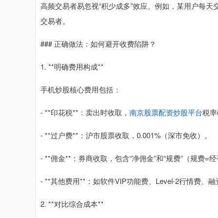
高频交易者易忽视“积少成多”效应。例如，某用户每天交
交易者。
### 正确做法：如何避开收费陷阱？
1. **明确费用构成**
手机炒股核心费用包括：
- **印花税**：卖出时收取，
南京股票配资炒股平台
税率
- **过户费**：沪市股票收取，0.001%（深市免收）。
- **佣金**：券商收取，包含“净佣金”和“规费”（规费=经
- **其他费用**：如软件VIP功能费、Level-2行情费
2. **对比综合成本**