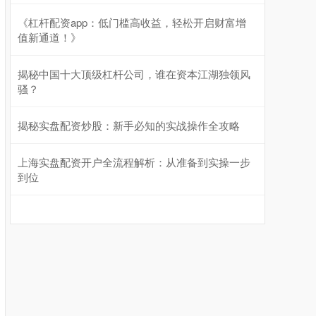
《杠杆配资app：低门槛高收益，轻松开启财富增
基金指数
值新通道！》
7242.10
+12.30
+0.17%
揭秘中国十大顶级杠杆公司，谁在资本江湖独领风
骚？
揭秘实盘配资炒股：新手必知的实战操作全攻略
上海实盘配资开户全流程解析：从准备到实操一步
到位
国债指数
229.69
+0.10
+0.04%