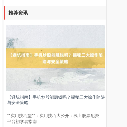
推荐资讯
北证50
1134.24
+11.37
+1.01%
创业板指
3563.12
+47.56
+1.35%
【避坑指南】手机炒股能赚钱吗？揭秘三大操作陷阱
与安全策略
**实用技巧型**：实用技巧大公开：线上股票配资
平台初学者指南