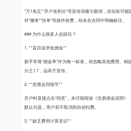
“万1免五”“开户送积分”等宣传语吸引眼球，但实际
对“撤单”“挂单”等操作收费，却未在合同中明确标注。
### 为什么很多人会踩坑？
1. **盲目追求低佣金**
新手常将“佣金率”作为唯一标准，却忽略其他费用。例如
分之1.7，远高于宣传。
2. **忽视合同细节**
开户时直接点击“同意”，未仔细阅读《交易佣金说明》《
默认勾选，用户若不取消则自动扣费。
3. **缺乏费用计算意识**