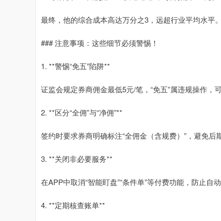
最终，他的综合成本高达万分之3，远超行业平均水平
### 注意事项：这些细节必须警惕！
1. **警惕“免五”陷阱**
证监会规定券商佣金最低5元/笔，“免五”属违规操作，
2. **区分“全佣”与“净佣”**
签约时要求券商明确标注“全佣金（含规费）”，避免后
3. **关闭非必要服务**
在APP中取消“智能盯盘”“条件单”等付费功能，防止自
4. **定期核查账单**