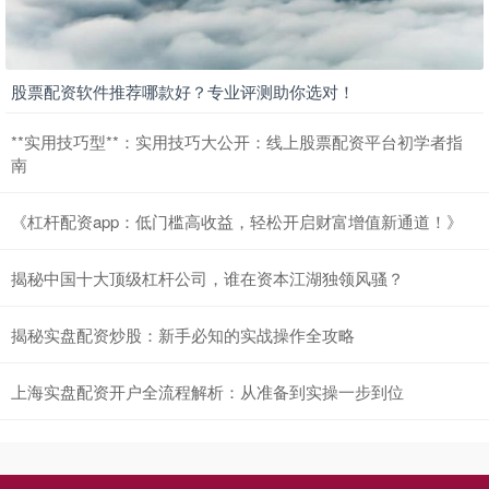
股票配资软件推荐哪款好？专业评测助你选对！
创业板指
3563.12
+47.56
+1.35%
**实用技巧型**：实用技巧大公开：线上股票配资平台初学者指
南
《杠杆配资app：低门槛高收益，轻松开启财富增值新通道！》
揭秘中国十大顶级杠杆公司，谁在资本江湖独领风骚？
基金指数
7242.10
+12.30
+0.17%
揭秘实盘配资炒股：新手必知的实战操作全攻略
上海实盘配资开户全流程解析：从准备到实操一步到位