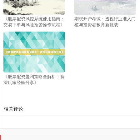
北证50
1134.24
+11.37
+1.01%
《股票配资风控系统使用指南：
期权开户考试：透视行业准入门
交易下单与风险预警操作流程》
槛与投资者教育新挑战
创业板指
3563.12
+47.56
+1.35%
《股票配资盈利策略全解析：资
深玩家经验分享》
相关评论
基金指数
7242.10
+12.30
+0.17%