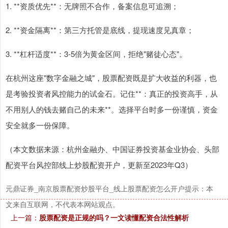
1. **资质优先**：无牌照不合作，备案信息可追溯；
上证综指
3940.04
+39.68
+1.02%
2. **资金隔离**：第三方托管是底线，提现速度见真章；
3. **杠杆适度**：3-5倍为黄金区间，拒绝"赌徒心态"。
在杭州这座"数字金融之城"，股票配资既是扩大收益的利器，也
是考验投资者风控能力的试金石。记住**：真正的投资高手，从
不用别人的钱去赌自己的未来**。选择平台时多一份谨慎，资金
深证成指
14311.01
+200.89
+1.42%
安全就多一份保障。
（本文数据来源：杭州金融办、中国证券投资基金业协会、头部
配资平台风控部线上炒股配资开户，更新至2023年Q3）
元鼎证券_南京股票配资炒股平台_线上股票配资怎么开户提示：本
文来自互联网，不代表本网站观点。
上一篇：
股票配资是正规的吗？一文读懂配资合法性解析
沪深300
4694.44
+43.13
+0.93%