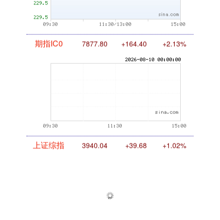
期指IC0
7877.80
+164.40
+2.13%
上证综指
3940.04
+39.68
+1.02%