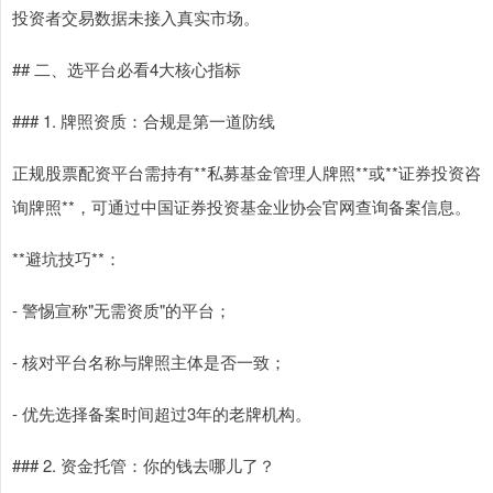
投资者交易数据未接入真实市场。
## 二、选平台必看4大核心指标
### 1. 牌照资质：合规是第一道防线
正规股票配资平台需持有**私募基金管理人牌照**或**证券投资咨
询牌照**，可通过中国证券投资基金业协会官网查询备案信息。
**避坑技巧**：
- 警惕宣称"无需资质"的平台；
- 核对平台名称与牌照主体是否一致；
- 优先选择备案时间超过3年的老牌机构。
### 2. 资金托管：你的钱去哪儿了？