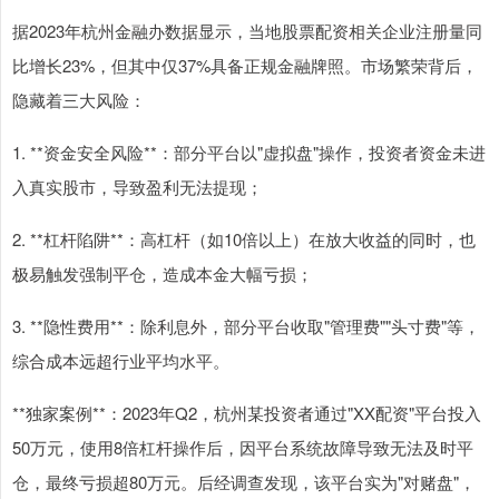
据2023年杭州金融办数据显示，当地股票配资相关企业注册量同
比增长23%，但其中仅37%具备正规金融牌照。市场繁荣背后，
隐藏着三大风险：
1. **资金安全风险**：部分平台以"虚拟盘"操作，投资者资金未进
入真实股市，导致盈利无法提现；
2. **杠杆陷阱**：高杠杆（如10倍以上）在放大收益的同时，也
极易触发强制平仓，造成本金大幅亏损；
3. **隐性费用**：除利息外，部分平台收取"管理费""头寸费"等，
综合成本远超行业平均水平。
**独家案例**：2023年Q2，杭州某投资者通过"XX配资"平台投入
50万元，使用8倍杠杆操作后，因平台系统故障导致无法及时平
仓，最终亏损超80万元。后经调查发现，该平台实为"对赌盘"，