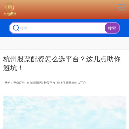
搜索
杭州股票配资怎么选平台？这几点助你
避坑！
网站：元鼎证券_南京股票配资炒股平台_线上股票配资怎么开户