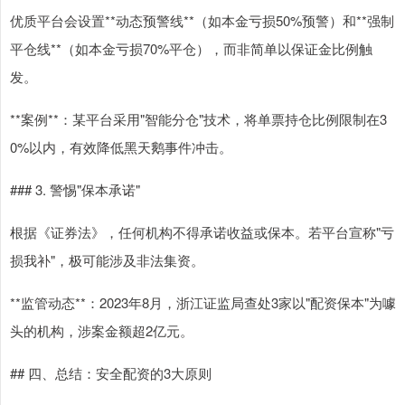
优质平台会设置**动态预警线**（如本金亏损50%预警）和**强制
平仓线**（如本金亏损70%平仓），而非简单以保证金比例触
发。
**案例**：某平台采用"智能分仓"技术，将单票持仓比例限制在3
0%以内，有效降低黑天鹅事件冲击。
### 3. 警惕"保本承诺"
根据《证券法》，任何机构不得承诺收益或保本。若平台宣称"亏
损我补"，极可能涉及非法集资。
**监管动态**：2023年8月，浙江证监局查处3家以"配资保本"为噱
头的机构，涉案金额超2亿元。
## 四、总结：安全配资的3大原则