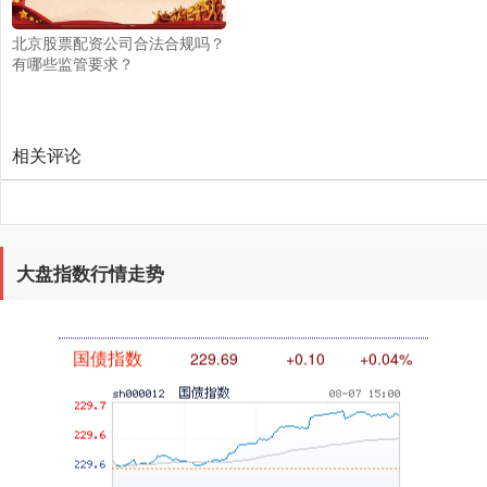
北京股票配资公司合法合规吗？
有哪些监管要求？
相关评论
基金指数
7242.10
+12.30
+0.17%
大盘指数行情走势
国债指数
229.69
+0.10
+0.04%