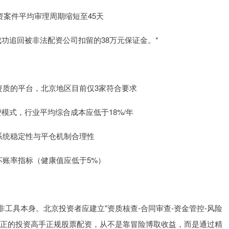
年配资案件平均审理周期缩短至45天
成功追回被非法配资公司扣留的38万元保证金。*
管资质的平台，北京地区目前仅3家符合要求
收费模式，行业平均综合成本应低于18%/年
易系统稳定性与平仓机制合理性
注坏账率指标（健康值应低于5%）
工具本身。北京投资者应建立"资质核查-合同审查-资金管控-风险
真正的投资高手正规股票配资，从不是靠冒险博取收益，而是通过精