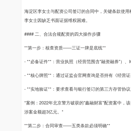
海淀区李女士与配资公司签订的合同中，关键条款使用
李女士因缺乏书面证据维权困难。
#### 二、合法合规配资的四大操作步骤
**第一步：核查资质——三证一牌是底线**
- **必备证件**：营业执照（经营范围含"融资融券"
- **核心牌照**：通过证监会官网查询是否持有《经营
- **实地验证**：要求查看与银行签订的第三方存管协
*案例：2022年北京警方破获的"鑫融财富"配资案中
涉案金额超3亿元。*
**第二步：合同审查——五类条款必须明确**