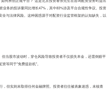
""如何辨别正规平台？"这是北京投资者张先生在咨询配资业务时提出
资业务的投诉量同比增长47%，其中83%涉及平台合规性争议。投资
安全与法律风险。这种困惑源于对配资行业监管框架的认知缺失，以
者。但当股市波动时，穿仓风险导致投资者不仅损失本金，还需倒赔平
资等同于"免费提款机"。
银行，但实则未取得任何金融牌照。投资者往往被表象迷惑，未核查