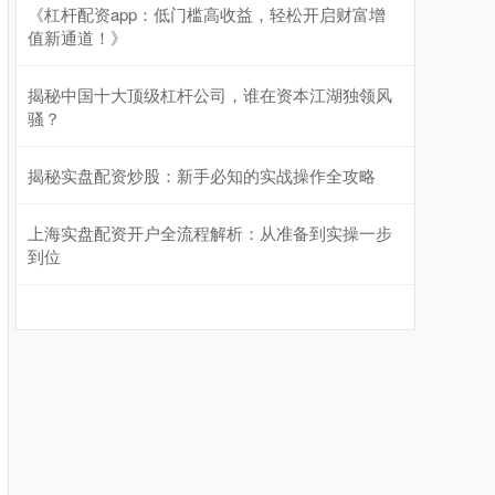
《杠杆配资app：低门槛高收益，轻松开启财富增
值新通道！》
基金指数
7242.10
+12.30
+0.17%
揭秘中国十大顶级杠杆公司，谁在资本江湖独领风
骚？
揭秘实盘配资炒股：新手必知的实战操作全攻略
上海实盘配资开户全流程解析：从准备到实操一步
到位
国债指数
229.69
+0.10
+0.04%