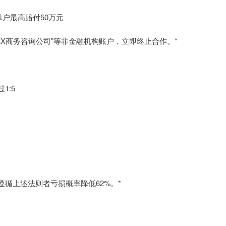
单户最高赔付50万元
XX商务咨询公司"等非金融机构账户，立即终止合作。*
1:5
遵循上述法则者亏损概率降低62%。*