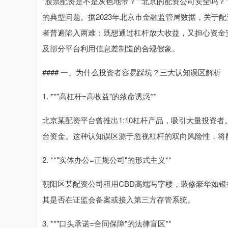
"股票配资是不是灰色地带？""北京的配资公司安全吗？
的典型问题。据2023年北京市金融监管局数据，关于配
者普遍陷入两难：既想通过杠杆放大收益，又担心资金
及部分平台利用信息差制造的合规假象。
#### 一、为什么投资者容易踩坑？三大认知误区解析
1. **"高杠杆=高收益"的致命诱惑**
北京某配资平台曾推出1:10杠杆产品，吸引大量投资
台资金。这种认知误区源于忽视杠杆的双向风险性，将配
2. **"实体办公=正规公司"的形式主义**
朝阳区某配资公司租用CBD高端写字楼，装修豪华如
其是否在证监会备案或接入第三方存管系统。
3. **"口头承诺=合同保障"的法律盲区**