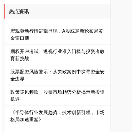
热点资讯
宏观驱动行情逻辑显现，A股或迎新轮布局黄
深证成指
14311.01
+200.89
+1.42%
金窗口期
期权开户考试：透视行业准入门槛与投资者教
育新挑战
股票配资风险警示：从失败案例中探寻资金安
全边界
政策暖风频吹，股票市场趋势分析揭示新投资
沪深300
4694.44
+43.13
+0.93%
机遇
《半导体行业发展趋势：技术创新引领，市场
格局加速重塑》