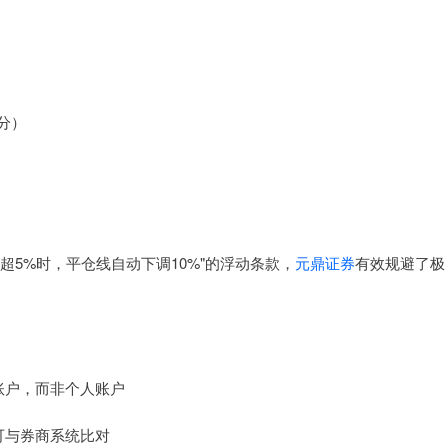
）
分）
超5%时，平仓线自动下调10%"的浮动条款，
元鼎证券
有效规避了极
用账户，而非个人账户
，可与券商系统比对