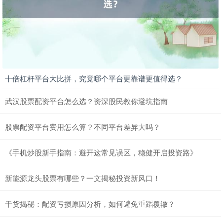
北证50
1134.24
+11.37
+1.01%
十倍杠杆平台大比拼，究竟哪个平台更靠谱更值得选？
武汉股票配资平台怎么选？资深股民教你避坑指南
创业板指
3563.12
+47.56
+1.35%
股票配资平台费用怎么算？不同平台差异大吗？
《手机炒股新手指南：避开这常见误区，稳健开启投资路》
新能源龙头股票有哪些？一文揭秘投资新风口！
干货揭秘：配资亏损原因分析，如何避免重蹈覆辙？