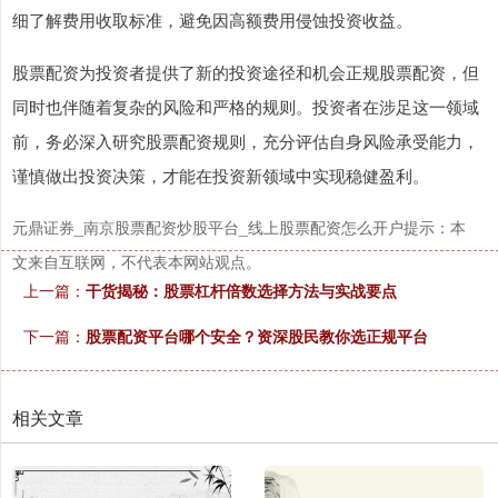
上证综指
3940.04
+39.68
+1.02%
细了解费用收取标准，避免因高额费用侵蚀投资收益。
股票配资为投资者提供了新的投资途径和机会正规股票配资，但
同时也伴随着复杂的风险和严格的规则。投资者在涉足这一领域
前，务必深入研究股票配资规则，充分评估自身风险承受能力，
谨慎做出投资决策，才能在投资新领域中实现稳健盈利。
元鼎证券_南京股票配资炒股平台_线上股票配资怎么开户提示：本
深证成指
14311.01
+200.89
+1.42%
文来自互联网，不代表本网站观点。
上一篇：
干货揭秘：股票杠杆倍数选择方法与实战要点
下一篇：
股票配资平台哪个安全？资深股民教你选正规平台
相关文章
沪深300
4694.44
+43.13
+0.93%