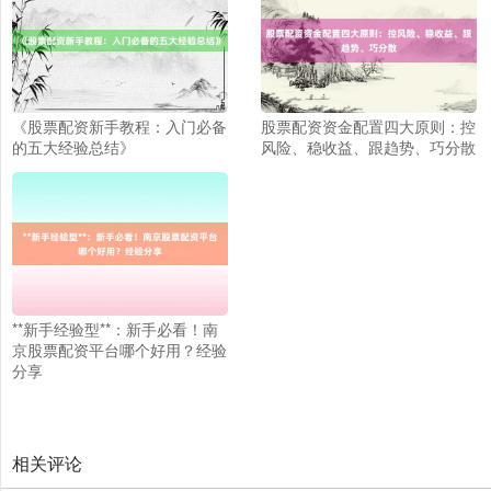
《股票配资新手教程：入门必备
股票配资资金配置四大原则：控
的五大经验总结》
风险、稳收益、跟趋势、巧分散
北证50
1134.24
+11.37
+1.01%
**新手经验型**：新手必看！南
京股票配资平台哪个好用？经验
分享
创业板指
3563.12
+47.56
+1.35%
相关评论