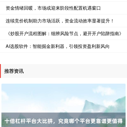
资金情绪回暖，市场或迎来阶段性配置机遇窗口
连续竞价机制助力市场活跃，资金流动效率显著提升！
深证成指
14311.01
+200.89
+1.42%
《炒股开户流程图解：细辨风险节点，避开开户陷阱指南》
AI选股软件：智能掘金新利器，引领投资盈利新风向
推荐资讯
沪深300
4694.44
+43.13
+0.93%