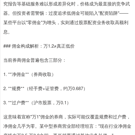
究报告等基础服务难以形成差异化时，价格成为最直接的竞争武
器。但投资者需警惕：过度追求低佣金可能陷入"配资陷阱"——
某些平台以"零佣金"为噌头，实则通过股票配资业务收取高额利
息。
### 佣金构成解析：万1.2≠真正低价
当前券商佣金普遍包含三部分：
1. **净佣金**（券商收取）
2. **规费**（经手费+证管费，约万0.687）
3. **过户费**（沪市股票，万0.1）
这意味着宣称"万1"佣金的券商，实际可能仅覆盖规费和过户费，
净佣金几乎为零。某中型券商营业部经理坦言："现在行业净佣金